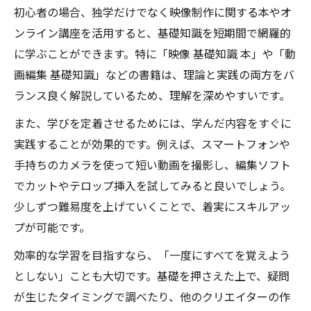
映像制作に必要なスキルと勉強法を徹底解説
初心者の場合、独学だけでなく映像制作に関する本やオ
映像制作に必要なスキルを体系的に解説
ンライン講座を活用すると、基礎知識を短期間で網羅的
に学ぶことができます。特に「映像 基礎知識 本」や「動
初心者が身につけたい映像制作の勉強法
画編集 基礎知識」などの書籍は、理論と実践の両方をバ
映像制作の必須知識と習得のコツ
ランス良く解説しているため、理解を深めやすいです。
動画編集に役立つ映像制作スキル一覧
また、学びを定着させるためには、学んだ内容をすぐに
映像制作の勉強を継続するポイント
実践することが効果的です。例えば、スマートフォンや
動画編集を学ぶ上で押さえるべき基礎知識とは
手持ちのカメラを使って短い動画を撮影し、編集ソフト
映像制作に必要な動画編集の基本知識
でカットやテロップ挿入を試してみると良いでしょう。
動画編集初心者が覚えたい制作の流れ
少しずつ難易度を上げていくことで、着実にスキルアッ
映像制作と動画編集の違いを理解する
プが可能です。
動画編集の基礎知識と上達ポイント
効率的な学習を目指すなら、「一度にすべてを覚えよう
映像制作で編集力を高める方法
としない」ことも大切です。基礎を押さえた上で、疑問
基礎から着実に身につく映像制作の勉強法
が生じたタイミングで調べたり、他のクリエイターの作