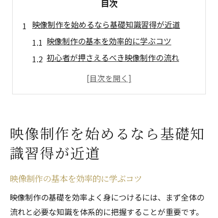
目次
映像制作を始めるなら基礎知識習得が近道
映像制作の基本を効率的に学ぶコツ
初心者が押さえるべき映像制作の流れ
映像制作に役立つ基礎知識の集め方
映像制作を始める前に知りたいポイント
映像制作の基礎知識本で学ぶメリット
初心者に役立つ映像制作の基本ポイント解説
映像制作を始めるなら基礎知
映像制作初心者に必要な基本知識まとめ
識習得が近道
映像制作で重要なポイントと勉強法
失敗しない映像制作の基礎理解とは
映像制作の基本を効率的に学ぶコツ
動画編集の基礎知識を身につける方法
映像制作の基礎を効率よく身につけるには、まず全体の
映像制作に必要なスキルの全体像
流れと必要な知識を体系的に把握することが重要です。