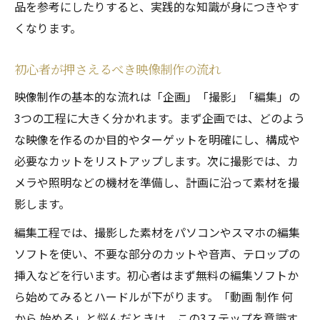
映像制作を基礎から学ぶ勉強法の選び方
品を参考にしたりすると、実践的な知識が身につきやす
映像制作知識が身につく効果的な学習術
くなります。
初心者におすすめの映像制作勉強ステップ
初心者が押さえるべき映像制作の流れ
映像制作の基礎力を伸ばす学び方
映像制作の基本的な流れは「企画」「撮影」「編集」の
映像勉強に役立つ制作ノウハウまとめ
3つの工程に大きく分かれます。まず企画では、どのよう
映像制作に向いている人の特徴と適性
な映像を作るのか目的やターゲットを明確にし、構成や
映像制作に向いている人の共通点を解説
必要なカットをリストアップします。次に撮影では、カ
映像制作で求められる適性と必要な知識
メラや照明などの機材を準備し、計画に沿って素材を撮
映像制作に強い人の特徴と勉強法
影します。
初心者が知るべき映像制作の適性チェック
編集工程では、撮影した素材をパソコンやスマホの編集
映像制作の適性判断とスキルアップ法
ソフトを使い、不要な部分のカットや音声、テロップの
挿入などを行います。初心者はまず無料の編集ソフトか
ら始めてみるとハードルが下がります。「動画 制作 何
から 始める」と悩んだときは、この3ステップを意識す