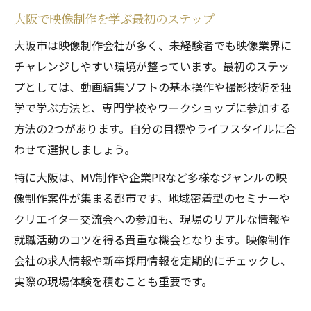
大阪で映像制作を学ぶ最初のステップ
映像制作を学ぶためのおすすめ学習プラン
大阪市は映像制作会社が多く、未経験者でも映像業界に
大阪市で映像制作を仕事にするための流れ
チャレンジしやすい環境が整っています。最初のステッ
大阪映像制作会社への応募から就職までの
プとしては、動画編集ソフトの基本操作や撮影技術を独
流れ
学で学ぶ方法と、専門学校やワークショップに参加する
映像制作業界で働くための必須準備リスト
方法の2つがあります。自分の目標やライフスタイルに合
SNS動画制作を活かした大阪市での就職術
わせて選択しましょう。
映像制作会社一覧をチェックする活用法
特に大阪は、MV制作や企業PRなど多様なジャンルの映
大阪のMV制作会社で働く魅力と注意点
像制作案件が集まる都市です。地域密着型のセミナーや
SNS時代を生き抜く映像制作の必須スキルとは
クリエイター交流会への参加も、現場のリアルな情報や
SNS動画制作で役立つ映像制作の基本スキ
就職活動のコツを得る貴重な機会となります。映像制作
ル
会社の求人情報や新卒採用情報を定期的にチェックし、
大阪で映像制作を学ぶべき理由とメリット
実際の現場体験を積むことも重要です。
映像制作会社が求める最新トレンドスキル