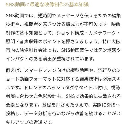
SNS動画に最適な映像制作の基本知識
SNS向け映像制作で重視される編集力とは
大阪の映像制作会社で身につけたい技術
SNS動画では、短時間でメッセージを伝えるための編集
技術や、視聴者を惹きつける構成力が不可欠です。映像
映像クリエイター転職で押さえる大阪市のポイ
制作の基本知識として、ショット構成・カメラワーク・
ント
照明・音声収録のポイントを押さえましょう。特に大阪
映像制作会社転職で注目の大阪市求人事情
市内の映像制作会社でも、SNS動画案件ではテンポ感や
大阪市で映像制作クリエイターに転職する
インパクトのある演出が重視されています。
秘訣
例えば、スマートフォン向けの縦型動画や、流行りのシ
SNS動画制作経験を活かす転職活動の進め
ョート動画フォーマットに対応する編集技術は必須スキ
方
ルです。トレンドのハッシュタグやタイトル付け、視聴
映像制作会社選びで失敗しないチェックリ
者層に合わせた色彩設計も、SNSで効果的に拡散される
スト
要素となります。基礎を押さえたうえで、実際にSNSへ
大阪映像制作会社の福利厚生と働きやすさ
投稿し、データ分析を行いながら改善を続けることがス
キルアップの近道です。