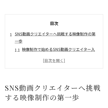
目次
SNS動画クリエイターへ挑戦する映像制作の第
一歩
映像制作で始めるSNS動画クリエイター入
門
大阪で映像制作を学ぶ最初のステップ
SNS動画に最適な映像制作の基本知識
大阪の映像制作会社で学べる現場体験
SNS動画クリエイターへ挑戦
映像制作を活かしたSNS動画の表現力向上
する映像制作の第一歩
法
映像制作会社で活躍するための大阪市最新事情