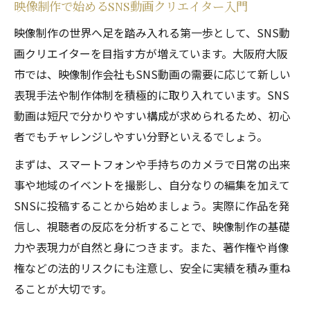
映像制作で始めるSNS動画クリエイター入門
大阪映像制作会社の求人と採用傾向を徹底
映像制作の世界へ足を踏み入れる第一歩として、SNS動
解説
画クリエイターを目指す方が増えています。大阪府大阪
映像制作会社で求められるスキルと働き方
市では、映像制作会社もSNS動画の需要に応じて新しい
の実態
表現手法や制作体制を積極的に取り入れています。SNS
未経験からの映像制作会社就職のポイント
動画は短尺で分かりやすい構成が求められるため、初心
大阪の映像制作会社でキャリアを築くコツ
者でもチャレンジしやすい分野といえるでしょう。
大手映像制作会社と中小企業の違いを知る
まずは、スマートフォンや手持ちのカメラで日常の出来
未経験から始める映像制作キャリアの作り方
事や地域のイベントを撮影し、自分なりの編集を加えて
映像制作未経験からのキャリア構築ステッ
SNSに投稿することから始めましょう。実際に作品を発
プ
信し、視聴者の反応を分析することで、映像制作の基礎
大阪で映像制作に挑戦する未経験者の準備
力や表現力が自然と身につきます。また、著作権や肖像
法
権などの法的リスクにも注意し、安全に実績を積み重ね
映像制作会社新卒採用に強くなる自己PR術
ることが大切です。
SNS動画制作で経験を積む効果的な方法