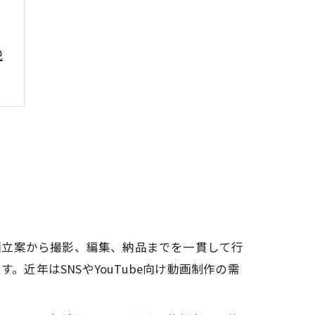
説
目
説
画立案から撮影、編集、納品までを一貫して行
。近年はSNSやYouTube向け動画制作の需