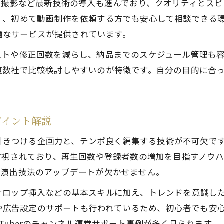
ン撮影など最新技術の導入も進んでおり、クオリティとス
動画制作とYouTube収益化の最新トレンド解説
く、初めて動画制作を依頼する方でも安心して相談できる
大阪映像制作会社が提案する収益化ノウハウとは
最適なサービスが提供されています。
YouTubeで稼げる動画制作依頼のポイントを紹介
ストや修正回数を減らし、納品までのスケジュール管理も
動画制作会社の実績と関西市場の収益モデル分析
複数社で比較検討しやすいのが特徴です。自分の目的に合
映像制作会社の求人情報から見る収益化可能性
動画制作会社選びの新常識と大阪市の最新動向
動画制作会社選びで押さえるべき大阪の新常識
ポイント解説
大阪映像制作会社の評判と求人動向を徹底分析
を引きつける企画力と、テンポ良く編集する技術が不可欠です。
動画制作サービスの比較ポイントと選定基準
重視されており、再生回数や登録者数の増加を目指すノウ
映像制作会社やめとけと言われる理由を解説
や演出技法のアップデートが欠かせません。
大阪映像レンタル活用術と制作現場の裏側
テロップ挿入などの基本スキルに加え、トレンドを意識し
大阪市で映像制作を依頼する時の注目ポイント
管理や広告設定のサポートも行われているため、初心者でも
動画制作を依頼する際の大阪市内注目ポイント
Tuberのチャンネル運営サポート事例が多く見られます。