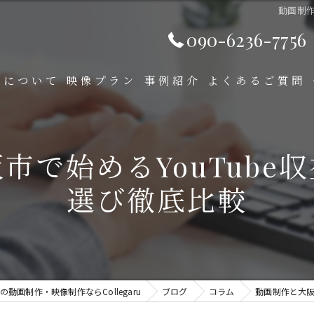
動画制作
090-6236-7756
ruについて
映像プラン
事例紹介
よくあるご質問
ビデオパッケージ
市で始めるYouTube
プロモーション映像
選び徹底比較
セレモニー映像
ウェディング映像
お子様の思い出映像
動画制作・映像制作ならCollegaru
ブログ
コラム
動画制作と大阪
手書きアニメーション動画