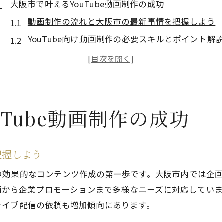
大阪市で叶えるYouTube動画制作の成功
動画制作の流れと大阪市の最新事情を把握しよう
YouTube向け動画制作の必要スキルとポイント解
大阪映像制作会社の特徴と選び方の基本を知る
動画制作で活かせる大阪市の魅力と市場動向に注
映像制作会社選びで失敗しないコツと大阪の傾向
自社に適した動画制作を大阪市で見極めるには
Tube動画制作の成功
動画制作会社の選び方と大阪市の比較ポイント解
自社に合う映像制作会社の見極め方と依頼の流れ
把握しよう
大阪映像制作会社の求人や採用状況を知る方法
つ効果的なコンテンツ作成の第一歩です。大阪市内では企
動画制作依頼時に重視したい大阪の地元特性
画から企業プロモーションまで多様なニーズに対応しています
大阪MV制作会社を活用したYouTube動画戦略
ライブ配信の依頼も増加傾向にあります。
YouTube収益化に強い大阪市の動画制作サービス