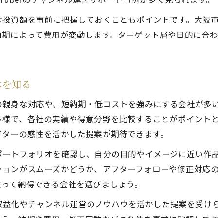
映像制作会社の求人情報と依頼時のチェック事項
投資額を事前に把握しておくこともポイントです。大阪市
大阪MV制作会社で実現する高品質動画制作
納期によって費用が変動します。ターゲット層や目的に合
大阪映像制作会社と新卒者のキャリア形成の実態
動画制作会社大手と中小のメリット比較
失敗しない大阪の動画制作会社比較術
本を知る
動画制作会社比較で確認すべき大阪の基準とは
の親身な対応や、短納期・低コストを強みにする会社が多い
映像制作会社の選択ポイントと求人情報の活用法
多様で、各社の実績や得意分野を比較することがポイント
大阪映像制作会社の大手と中小の違いを徹底比較
イターの感性を活かした提案が期待できます。
MV制作会社選びで後悔しないための注意点
ポートフォリオを確認し、自分の目的やイメージに近い作
YouTube動画制作を依頼する際の比較ポイント
ションがスムーズかどうか、アフターフォローや修正対応
取って納得できる会社を選びましょう。
は、収益化やチャンネル運営のノウハウを活かした提案を受