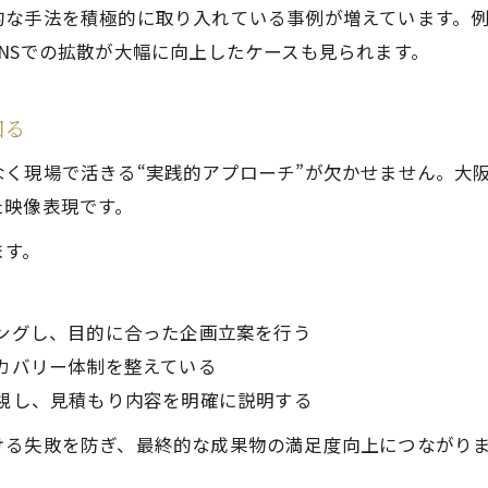
的な手法を積極的に取り入れている事例が増えています。
実験重視の映像制作会社を見極めるコツ
NSでの拡散が大幅に向上したケースも見られます。
大阪の映像制作会社比較ポイント
映像制作依頼時に重視すべき視点とは
知る
映像制作の初歩で押さえるべき事項
く現場で活きる“実践的アプローチ”が欠かせません。大
費用相場を理解し効率的な映像制作を実現
た映像表現です。
映像制作の費用相場と内訳を徹底解説
効率的な映像制作のための予算配分術
ます。
大阪の映像制作費用の現状を知る
費用対効果に優れた映像制作の進め方
ングし、目的に合った企画立案を行う
映像制作費用を抑える実践的ポイント
カバリー体制を整えている
視し、見積もり内容を明確に説明する
実験に強い映像制作会社を見極める視点
実験的映像制作会社の特徴と選び方
ける失敗を防ぎ、最終的な成果物の満足度向上につながり
。
高品質な映像制作企業の見分け方とは