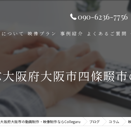
090-6236-7756
ruについて
映像プラン
事例紹介
よくあるご質問
ビデオパッケージ
プロモーション映像
ぶ大阪府大阪市四條畷市
セレモニー映像
ウェディング映像
お子様の思い出映像
大阪府大阪市の動画制作・映像制作ならCollegaru
ブログ
コラム
手書きアニメーション動画