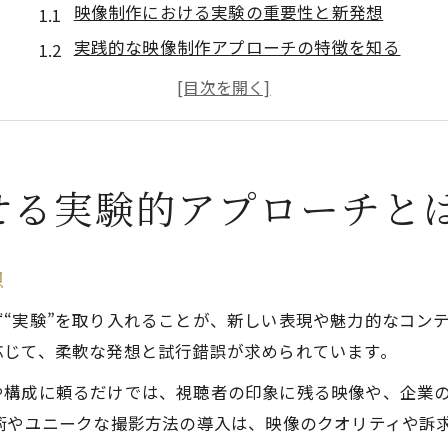
映像制作における実験の重要性と新発想
実践的な映像制作アプローチの特徴を知る
実験から学ぶ映像制作のアイデア創出法
映像制作現場で実験的手法が生む効果
大阪の映像制作に活きる実験のポイント
大阪府大阪市四條畷市における映像制作の最新動向
せる実験的アプローチと
映像制作業界の最新トレンドを押さえる
大阪エリアで進化する映像制作の今
想
実験的映像制作が注目される理由とは
“実験”を取り入れることが、新しい表現や魅力的なコン
大阪の映像制作市場で求められる技術
応じて、柔軟な発想と試行錯誤が求められています。
映像制作と実験の新しい融合への期待
や構成に頼るだけでは、視聴者の印象に残る映像や、企業
初めての映像制作なら知っておきたい選び方
術やユニークな撮影方法の導入は、映像のクオリティや訴
映像制作会社選びで失敗しない基本