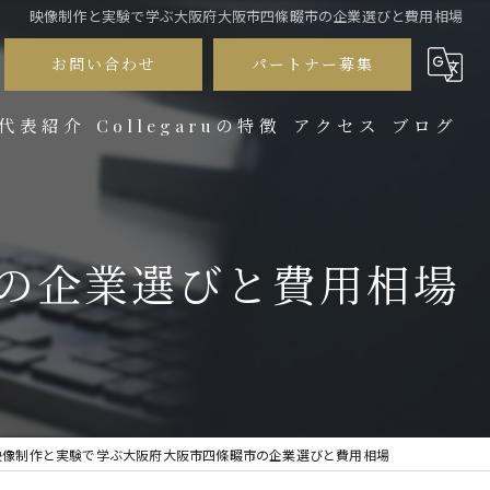
映像制作と実験で学ぶ大阪府大阪市四條畷市の企業選びと費用相場
お問い合わせ
パートナー募集
代表紹介
Collegaruの特徴
アクセス
ブログ
サブスク
コラム
会社紹介
の企業選びと費用相場
商品紹介
プロモーション
採用動画
映像制作と実験で学ぶ大阪府大阪市四條畷市の企業選びと費用相場