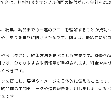
の場合は、無料相談やサンプル動画の提供がある会社を選ぶ
SNS・YouTube用映像制作の活用事例
映像制作の目的に合った企画の立て方
MV制作会社の得意分野を知るポイント
影、編集、納品までの一連のフローを理解することが成功
映像制作で集客効果を高める施策
ルや手戻りを未然に防げるためです。例えば、撮影前に絵
相見積もりで差が出る会社比較ポイント
映像制作会社の見積もり比較のコツ
尺（長さ）、編集方法を選ぶことも重要です。SNSやYo
相見積もりで分かる映像制作会社の違い
画では、分かりやすさや情報量が重視されます。料金や納期
映像制作依頼時の条件整理と交渉術
おくべきです。
映像制作会社ごとの提案内容を比較
ョンを密にし、要望やイメージを具体的に伝えることです
失敗しない映像制作会社選びの秘訣
、納品前の中間チェックや進捗報告を活用しましょう。初
大切です。