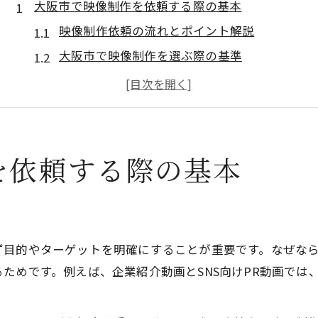
大阪市で映像制作を依頼する際の基本
映像制作依頼の流れとポイント解説
大阪市で映像制作を選ぶ際の基準
映像制作の基本知識と成功のコツ
初めての映像制作依頼で意識すべき点
大阪で映像制作を依頼するメリット
依頼前に知っておきたい映像制作相場
を依頼する際の基本
映像制作費用の目安と内訳の考え方
大阪市の映像制作相場を知る重要性
制作内容別に異なる映像制作料金体系
ず目的やターゲットを明確にすることが重要です。なぜな
映像制作費用の相談時に役立つ知識
ためです。例えば、企業紹介動画とSNS向けPR動画では
予算に応じた映像制作プランの選び方
映像制作会社の選び方を総まとめ