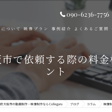
090-6236-7756
ruについて
映像プラン
事例紹介
よくあるご質問
ビデオパッケージ
阪市で依頼する際の料金
プロモーション映像
ント
セレモニー映像
ウェディング映像
お子様の思い出映像
府大阪市の動画制作・映像制作ならCollegaru
ブログ
コラム
映像
手書きアニメーション動画