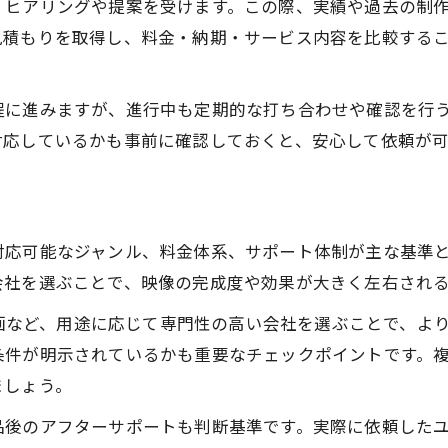
、ヒアリングや提案を受けます。この際、実績や過去の制
映像制作会社選びで重視すべき実績
見積もりを取得し、料金・納期・サービス内容を比較する
映像制作の得意分野と対応範囲の確認
求人や大手の映像制作会社の特徴とは
程に進みますが、進行中も定期的な打ち合わせや確認を行
映像制作を依頼する際の比較ポイント
対応しているかも事前に確認しておくと、安心して依頼が可
未経験でも安心できる会社の選び方
品質とコストで選ぶ映像制作の極意
映像制作の品質を見極めるチェック法
対応可能なジャンル、料金体系、サポート体制が主な基準
コストを抑えつつ高品質映像制作実現
会社を選ぶことで、映像の完成度や効果が大きく左右され
映像制作会社やめとけと言われる理由
用動画など、用途に応じて専門性の高い会社を選ぶことで、
映像制作で失敗しないコツと注意点
条件が明示されているかも重要なチェックポイントです。
大阪で信頼できる映像制作会社の探し方
ましょう。
目的別に活用したい映像制作の提案術
品後のアフターサポートも判断基準です。実際に依頼した
企業向け映像制作の最適な提案方法