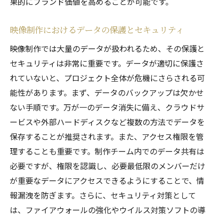
果的にブランド価値を高めることが可能です。
データ品質の向上とチェック体制
編集段階でのデータ管理の工夫
映像制作におけるデータの保護とセキュリティ
映像制作プロセスにおけるデータ管理の位
映像制作では大量のデータが扱われるため、その保護と
置付け
セキュリティは非常に重要です。データが適切に保護さ
データフローの最適化方法
れていないと、プロジェクト全体が危機にさらされる可
品質保証としてのデータ管理
能性があります。まず、データのバックアップは欠かせ
ない手順です。万が一のデータ消失に備え、クラウドサ
持続可能なデータ管理システムの構築
ービスや外部ハードディスクなど複数の方法でデータを
映像制作におけるデータ管理の最新トレンドと
保存することが推奨されます。また、アクセス権限を管
は
理することも重要です。制作チーム内でのデータ共有は
AIを活用したデータ管理の進化
必要ですが、権限を認識し、必要最低限のメンバーだけ
ビッグデータと映像制作の関係性
が重要なデータにアクセスできるようにすることで、情
最新クラウド技術の活用事例
報漏洩を防ぎます。さらに、セキュリティ対策として
データセキュリティのトレンドと対策
は、ファイアウォールの強化やウイルス対策ソフトの導