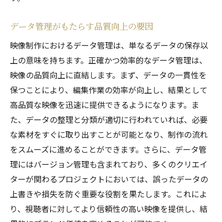
ストレージ容量管理の重要性
メタデータの利用で効率化を図る
データ管理がもたらす品質向上の要因
組織的なデータラベリングの利点
映像制作におけるデータ管理は、単なるデータの保存以
整理整頓されたデータの活用法
上の意味を持ちます。正確かつ効率的なデータ管理は、
映像制作現場でのトラブルを防ぐためのデータ
映像の品質向上に直結します。まず、データの一貫性を
管理法
保つことにより、編集作業の効率が向上し、結果として
データの安全性を確保する方法
高品質な映像を迅速に提供できるようになります。ま
トラブルシューティングの基本
た、データの整理と分類が適切に行われていれば、必要
スタッフ間でのデータ管理ルールの共有
な素材をすぐに取り出すことが可能となり、制作の流れ
をスムーズに進めることができます。さらに、データ管
事故を未然に防ぐデータ管理のテクニック
理にはバージョン管理も含まれており、多くのクリエイ
トラブル発生時の対処法と教訓
ターが関わるプロジェクトにおいては、誤ったデータの
定期的なデータチェックの重要性
上書きや損失を防ぐ重要な役割を果たします。これによ
映像制作の質を向上させるためのデータ管理の
り、視聴者に対してより信頼性の高い映像を提供し、結
ステップ