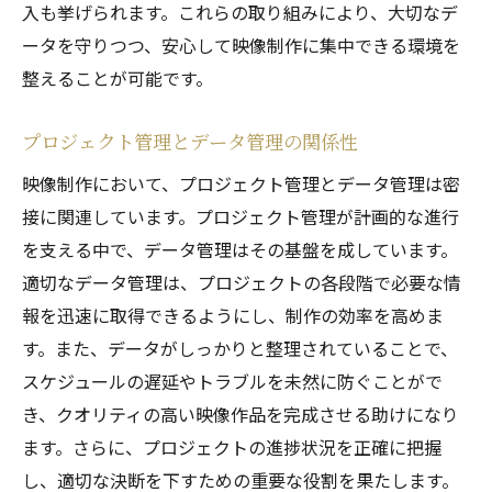
データ分析による制作効率の向上
入も挙げられます。これらの取り組みにより、大切なデ
業界をリードするデータ管理の新手法
ータを守りつつ、安心して映像制作に集中できる環境を
整えることが可能です。
正確なデータ管理が映像作品に与える大きな差
データ管理の精度が作品の評価へ与える影
プロジェクト管理とデータ管理の関係性
響
映像制作において、プロジェクト管理とデータ管理は密
クリエイティブなプロジェクトにおけるデ
接に関連しています。プロジェクト管理が計画的な進行
ータの役割
を支える中で、データ管理はその基盤を成しています。
高品質な映像制作を可能にするデータ管理
適切なデータ管理は、プロジェクトの各段階で必要な情
作品の完成度を左右するデータの管理方法
報を迅速に取得できるようにし、制作の効率を高めま
データ管理がもたらすクリエイティブな恩
す。また、データがしっかりと整理されていることで、
恵
スケジュールの遅延やトラブルを未然に防ぐことがで
成功した事例から学ぶデータ管理の力
き、クオリティの高い映像作品を完成させる助けになり
ます。さらに、プロジェクトの進捗状況を正確に把握
し、適切な決断を下すための重要な役割を果たします。