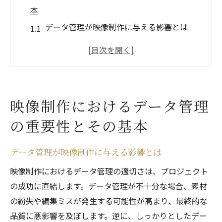
本
データ管理が映像制作に与える影響とは
基本的なデータ管理の手順と方法
データ管理がもたらす品質向上の要因
映像制作におけるデータの保護とセキュリ
ティ
映像制作におけるデータ管理
プロジェクト管理とデータ管理の関係性
の重要性とその基本
制作チームでのデータ共有の重要性
データ管理の失敗が映像制作に与える影響とは
データ管理が映像制作に与える影響とは
データ紛失によるプロジェクトの遅延
映像制作におけるデータ管理の適切さは、プロジェクト
不適切なデータ管理が引き起こす品質低下
の成功に直結します。データ管理が不十分な場合、素材
データ管理の失敗から学ぶ教訓
の紛失や編集ミスが発生する可能性が高まり、最終的な
トラブル事例から見るデータ管理の重要性
品質に悪影響を及ぼします。逆に、しっかりとしたデー