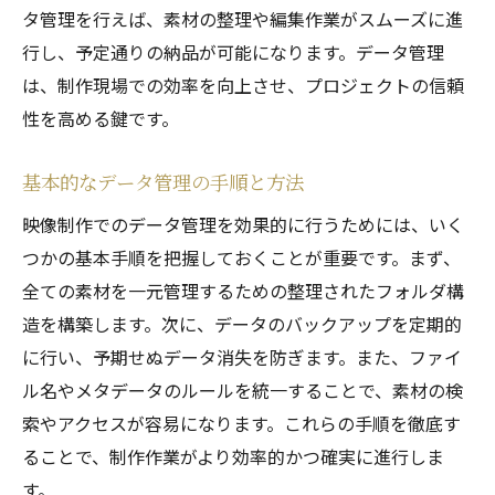
リスク管理としてのデータ管理の役割
タ管理を行えば、素材の整理や編集作業がスムーズに進
データ管理の失敗からの回復戦略
行し、予定通りの納品が可能になります。データ管理
は、制作現場での効率を向上させ、プロジェクトの信頼
効率的な映像制作を実現するデータ管理の秘訣
性を高める鍵です。
クラウドサービスを活用したデータ管理
データ管理の自動化とツールの活用法
基本的なデータ管理の手順と方法
リアルタイムでのデータアクセスの必要性
映像制作でのデータ管理を効果的に行うためには、いく
データバックアップのベストプラクティス
つかの基本手順を把握しておくことが重要です。まず、
映像編集ソフトとデータ管理の統合
全ての素材を一元管理するための整理されたフォルダ構
効率的なデータ整理のためのコツ
造を構築します。次に、データのバックアップを定期的
プロジェクト成功の鍵！映像制作におけるデー
に行い、予期せぬデータ消失を防ぎます。また、ファイ
タの整理術
ル名やメタデータのルールを統一することで、素材の検
デジタルアーカイブの構築と管理
索やアクセスが容易になります。これらの手順を徹底す
ることで、制作作業がより効率的かつ確実に進行しま
プロジェクト管理ツールとデータ整理
す。