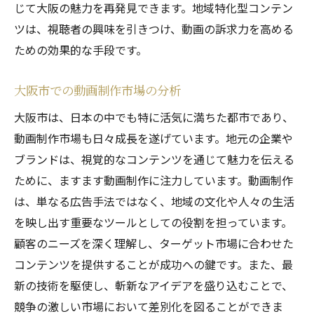
地域の声を反映した映像制作の手法
じて大阪の魅力を再発見できます。地域特化型コンテン
大阪市におけるエンゲージメント向上策
ツは、視聴者の興味を引きつけ、動画の訴求力を高める
長期的成功を築くためのコミュニケーショ
ための効果的な手段です。
ン戦略
大阪市での動画制作市場の分析
大阪市で動画制作を行う際の戦略と実際のケー
ススタディ
大阪市は、日本の中でも特に活気に満ちた都市であり、
動画制作市場も日々成長を遂げています。地元の企業や
大阪市を舞台にした戦略的プランニング
ブランドは、視覚的なコンテンツを通じて魅力を伝える
成功事例から学ぶ効果的な戦略
ために、ますます動画制作に注力しています。動画制作
地域特有の課題に対応したソリューション
は、単なる広告手法ではなく、地域の文化や人々の生活
大阪市における競争優位性の確立
を映し出す重要なツールとしての役割を担っています。
視聴者分析を活かしたマーケティング手法
顧客のニーズを深く理解し、ターゲット市場に合わせた
ケーススタディから得られる制作のヒント
コンテンツを提供することが成功への鍵です。また、最
新の技術を駆使し、斬新なアイデアを盛り込むことで、
競争の激しい市場において差別化を図ることができま