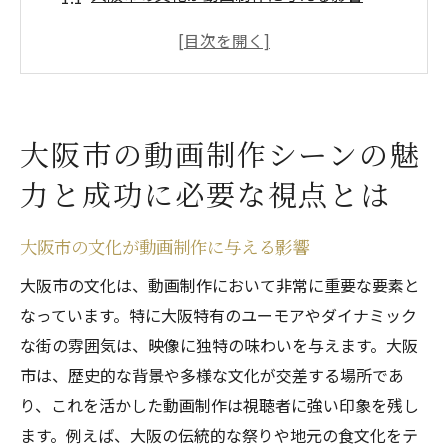
活気あふれる大阪市での動画制作のトレン
ド
大阪市の観客を引き付けるための視点
地域特化型コンテンツの重要性
大阪市の動画制作シーンの魅
大阪市での動画制作市場の分析
力と成功に必要な視点とは
成功を導くために必要なクリエイティブな
視点
大阪市の文化が動画制作に与える影響
地域特性を活かした大阪市での動画制作の秘訣
大阪市の文化は、動画制作において非常に重要な要素と
大阪市の特性を理解するためのステップ
なっています。特に大阪特有のユーモアやダイナミック
地域の文化を取り入れた動画制作とは
な街の雰囲気は、映像に独特の味わいを与えます。大阪
大阪市での効果的なロケーション選び
市は、歴史的な背景や多様な文化が交差する場所であ
観光名所を活用した動画制作のアイデア
り、これを活かした動画制作は視聴者に強い印象を残し
地域住民とのコラボレーションの重要性
ます。例えば、大阪の伝統的な祭りや地元の食文化をテ