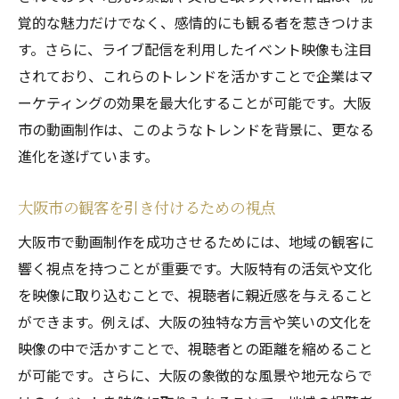
地域イベントを活用した動画プロモーショ
覚的な魅力だけでなく、感情的にも観る者を惹きつけま
ン
す。さらに、ライブ配信を利用したイベント映像も注目
大阪市をテーマにした動画の最新トレンド
されており、これらのトレンドを活かすことで企業はマ
長期的な成功を目指すためのブランディン
ーケティングの効果を最大化することが可能です。大阪
グ
市の動画制作は、このようなトレンドを背景に、更なる
大阪市を舞台にした動画制作の成功事例を紹介
進化を遂げています。
過去の成功事例に学ぶ制作技法
大阪市の観客を引き付けるための視点
地域密着型プロジェクトの成果
大阪市の企業とのコラボレーション事例
大阪市で動画制作を成功させるためには、地域の観客に
響く視点を持つことが重要です。大阪特有の活気や文化
観光促進動画の成功ストーリー
を映像に取り込むことで、視聴者に親近感を与えること
地域社会に影響を与えた動画の例
ができます。例えば、大阪の独特な方言や笑いの文化を
大阪市における異業種連携の事例
映像の中で活かすことで、視聴者との距離を縮めること
大阪市の動画制作で知っておくべき実践アプロ
が可能です。さらに、大阪の象徴的な風景や地元ならで
ーチ