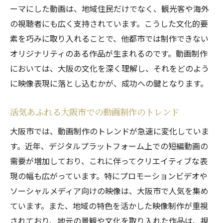
大阪市特有の視聴者ニーズへの対応方法
ーマにした動画は、地域住民だけでなく、観光客や海外
の視聴者にも広く支持されています。こうした文化的要
大阪市で成功するための動画制作実践法を解説
素を巧みに取り入れることで、他都市では制作できない
動画制作プロセスの最適化方法
オリジナリティのある作品が生まれるのです。動画制作
効果的なストーリーテリング技法
においては、大阪の文化を深く理解し、それをどのよう
地域マーケットに合わせたコンテンツ戦略
に映像表現に落とし込むかが、成功への鍵となります。
大阪市の視聴者に響くメッセージの作り方
トレンドに応じた動画編集技術
活気あふれる大阪市での動画制作のトレンド
撮影から編集までの一貫したフロー
大阪市では、動画制作のトレンドが急速に変化していま
文化と活気が融合する大阪市での動画制作成功
す。近年、デジタルプラットフォーム上での短編動画の
術
需要が増加しており、これに伴ってクリエイティブな表
地域文化を活かしたストーリー構築
現の幅も広がっています。特にプロモーションビデオや
ソーシャルメディア向けの映像は、大阪市で人気を集め
視覚に訴える大阪市の映像美
ています。また、地域の特色を活かした映像制作が重視
インタラクティブなコンテンツの制作方法
されており、地元の景観や文化を取り入れた作品は、視