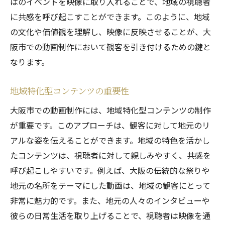
はのイベントを映像に取り入れることで、地域の視聴者
地域ニーズを反映したコンテンツライティ
に共感を呼び起こすことができます。このように、地域
ング
の文化や価値観を理解し、映像に反映させることが、大
視聴者の心をつかむためのビジュアル戦略
阪市での動画制作において観客を引き付けるための鍵と
大阪市の文化を反映した脚本作成テクニッ
なります。
ク
地域特化型コンテンツの重要性
効果的なプロモーション動画の構成
地域特有のテーマを活かした演出
大阪市での動画制作には、地域特化型コンテンツの制作
が重要です。このアプローチは、観客に対して地元のリ
成功へのカギとなるリサーチ手法
アルな姿を伝えることができます。地域の特色を活かし
地域を理解した動画制作で大阪市での成功を目
たコンテンツは、視聴者に対して親しみやすく、共感を
指す
呼び起こしやすいです。例えば、大阪の伝統的な祭りや
大阪市の視聴者特性に合った動画作り
地元の名所をテーマにした動画は、地域の観客にとって
地域文化を尊重したコンテンツ開発
非常に魅力的です。また、地元の人々のインタビューや
ターゲット層に刺さる動画の特長
彼らの日常生活を取り上げることで、視聴者は映像を通